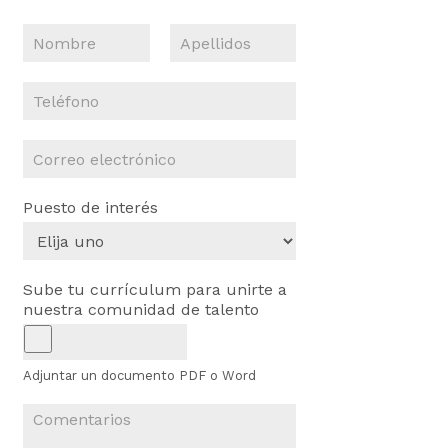
N
o
N
A
m
o
p
T
b
m
e
e
r
b
l
l
e
r
l
C
e
é
i
*
d
o
f
o
r
o
s
Puesto de interés
r
n
e
o
o
e
l
Sube tu currículum para unirte a
e
nuestra comunidad de talento
c
t
r
Adjuntar un documento PDF o Word
ó
n
R
i
e