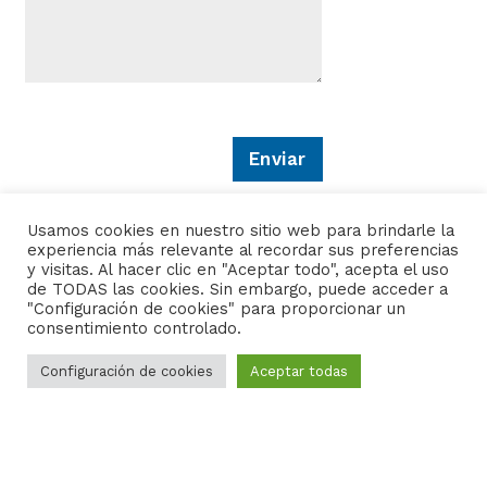
c
s
o
u
*
m
e
T
e
x
t
Enviar
Usamos cookies en nuestro sitio web para brindarle la
experiencia más relevante al recordar sus preferencias
y visitas. Al hacer clic en "Aceptar todo", acepta el uso
de TODAS las cookies. Sin embargo, puede acceder a
"Configuración de cookies" para proporcionar un
consentimiento controlado.
Configuración de cookies
Aceptar todas
700 Louisiana St. Suite 2410 Houston, Texas 77002
713-589-7450